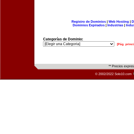
Registro de Dominios
|
Web Hosting
|
D
Dominios Expirados
|
Industrias
|
Indu
Categorías de Dominio:
[Pág. princi
** Precios expre
© 2002/2022 Solo10.com