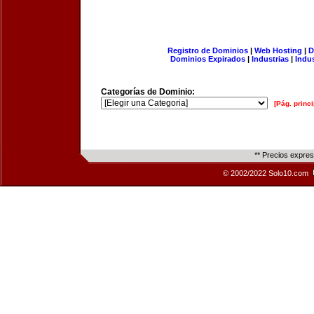
Registro de Dominios
|
Web Hosting
|
D
Dominios Expirados
|
Industrias
|
Indu
Categorías de Dominio:
[Pág. princi
** Precios expre
© 2002/2022 Solo10.com