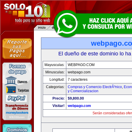
webpago.c
El dueño de este dominio lo ha
Mayusculas:
WEBPAGO.COM
Minusculas:
webpago.com
Longitud:
7 caracteres
Categorias:
Compras y Comercio ElectrÃ³nico
,
Econ
y Comercializacion
Precio:
$9,800.00
Visitar!
webpago.com
Serán consideradas ofer